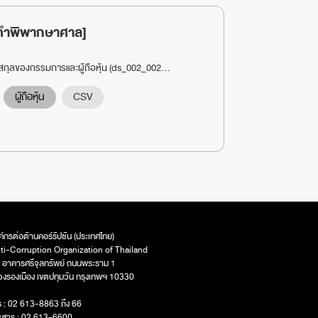
ล [คำพิพากษาศาล]
นามสกุลของกรรมการและผู้ถือหุ้น (ds_002_002...
ผู้ถือหุ้น
CSV
ค์กรต่อต้านคอร์รัปชัน (ประเทศไทย)
ti-Corruption Organization of Thailand
 อาคารศรีจุลทรัพย์ ถนนพระราม 1
วงรองเมือง เขตปทุมวัน กรุงเทพฯ 10330
ร : 02 613-8863 ถึง 66
รสาร : 02 613-6600