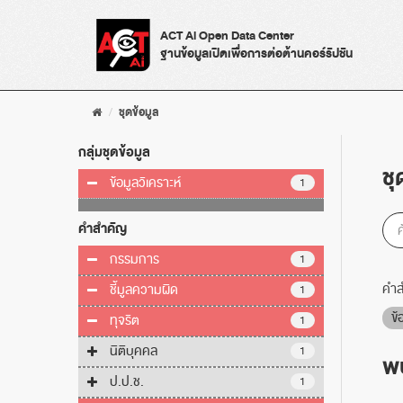
Skip
to
ACT Ai Open Data Center
content
ฐานข้อมูลเปิดเพื่อการต่อต้านคอร์รัปชัน
ชุดข้อมูล
กลุ่มชุดข้อมูล
ชุ
ข้อมูลวิเคราะห์
1
คำสำคัญ
กรรมการ
1
คำส
ชี้มูลความผิด
1
ข้
ทุจริต
1
นิติบุคคล
1
พบ
ป.ป.ช.
1