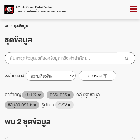
Skip
Togg
ACT Ai Open Data Center
to
ฐานข้อมูลเปิดเพื่อการต่อต้านคอร์รัปชัน
navig
content
ชุดข้อมูล
ชุดข้อมูล
จัดลำดับตาม
ตัวกรอง
คำสำคัญ
ป.ป.ช.
กรรมการ
กลุ่มชุดข้อมูล
ข้อมูลวิเคราะห์
รูปแบบ
CSV
พบ 2 ชุดข้อมูล