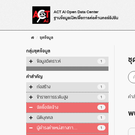
Skip
to
ACT Ai Open Data Center
content
ฐานข้อมูลเปิดเพื่อการต่อต้านคอร์รัปชัน
ชุดข้อมูล
กลุ่มชุดข้อมูล
ชุ
ข้อมูลวิเคราะห์
1
คำสำคัญ
ก่อสร้าง
1
คำส
ข้าราชการระดับสูง
1
จัดซื้อจัดจ้าง
1
พบ
นิติบุคคล
1
ผู้ดำรงตำแหน่งทางกา...
1