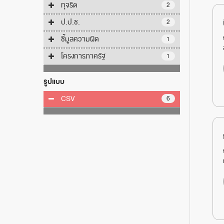
ทุจริต
2
ป.ป.ช.
2
ชี้มูลความผิด
1
โครงการภาครัฐ
1
รูปแบบ
CSV
6