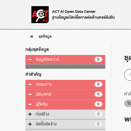
Skip
to
ACT Ai Open Data Center
content
ฐานข้อมูลเปิดเพื่อการต่อต้านคอร์รัปชัน
ชุดข้อมูล
กลุ่มชุดข้อมูล
ชุ
ข้อมูลวิเคราะห์
6
คำสำคัญ
กรรมการ
6
คำส
นิติบุคคล
6
ข้
ผู้ถือหุ้น
6
ก่อสร้าง
2
พบ
จัดซื้อจัดจ้าง
2