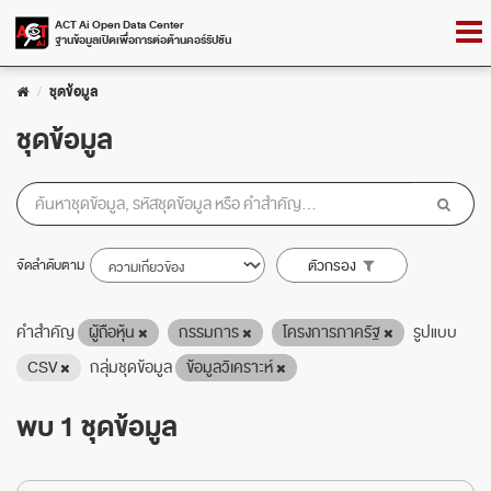
Skip
Togg
ACT Ai Open Data Center
to
ฐานข้อมูลเปิดเพื่อการต่อต้านคอร์รัปชัน
navig
content
ชุดข้อมูล
ชุดข้อมูล
จัดลำดับตาม
ตัวกรอง
คำสำคัญ
ผู้ถือหุ้น
กรรมการ
โครงการภาครัฐ
รูปแบบ
CSV
กลุ่มชุดข้อมูล
ข้อมูลวิเคราะห์
พบ 1 ชุดข้อมูล