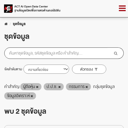
Skip
Togg
ACT Ai Open Data Center
to
ฐานข้อมูลเปิดเพื่อการต่อต้านคอร์รัปชัน
navig
content
ชุดข้อมูล
ชุดข้อมูล
จัดลำดับตาม
ตัวกรอง
คำสำคัญ
ผู้ถือหุ้น
ป.ป.ช.
กรรมการ
กลุ่มชุดข้อมูล
ข้อมูลวิเคราะห์
พบ 2 ชุดข้อมูล