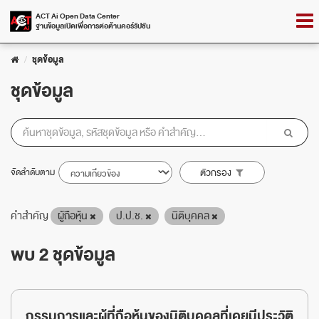
Skip
Togg
ACT Ai Open Data Center
to
ฐานข้อมูลเปิดเพื่อการต่อต้านคอร์รัปชัน
navig
content
ชุดข้อมูล
ชุดข้อมูล
จัดลำดับตาม
ตัวกรอง
คำสำคัญ
ผู้ถือหุ้น
ป.ป.ช.
นิติบุคคล
พบ 2 ชุดข้อมูล
กรรมการและผู้ที่ถือหุ้นของนิติบุคคลที่เคยมีประวัติ