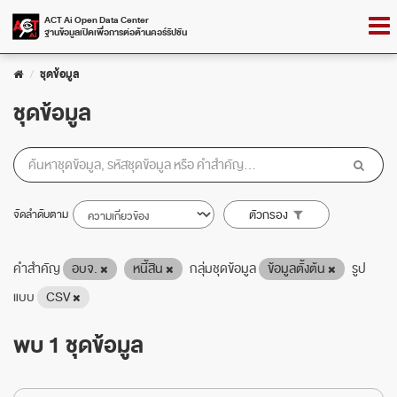
Skip
Togg
ACT Ai Open Data Center
to
ฐานข้อมูลเปิดเพื่อการต่อต้านคอร์รัปชัน
navig
content
ชุดข้อมูล
ชุดข้อมูล
จัดลำดับตาม
ตัวกรอง
คำสำคัญ
อบจ.
หนี้สิน
กลุ่มชุดข้อมูล
ข้อมูลตั้งต้น
รูป
แบบ
CSV
พบ 1 ชุดข้อมูล