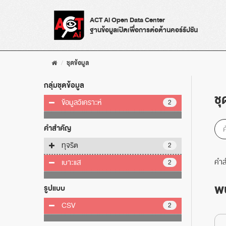
Skip
to
ACT Ai Open Data Center
content
ฐานข้อมูลเปิดเพื่อการต่อต้านคอร์รัปชัน
ชุดข้อมูล
กลุ่มชุดข้อมูล
ชุ
ข้อมูลวิเคราะห์
2
คำสำคัญ
ทุจริต
2
คำส
เบาะแส
2
พบ
รูปแบบ
CSV
2