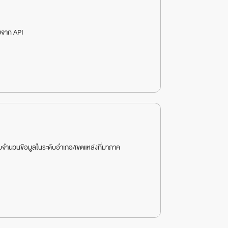
อมจาก API
กนับจำนวนข้อมูลในระดับอำเภอ/เขตแหล่งที่มาภาค