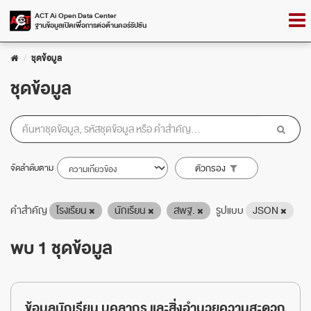
Skip
Togg
ACT Ai Open Data Center
to
ฐานข้อมูลเปิดเพื่อการต่อต้านคอร์รัปชัน
navig
content
ชุดข้อมูล
ชุดข้อมูล
จัดลำดับตาม
ตัวกรอง
คำสำคัญ
โรงเรียน
นักเรียน
สพฐ.
รูปแบบ
JSON
พบ 1 ชุดข้อมูล
ข้อมูลนักเรียน บุคลากร และสิ่งอำนวยความสะดวก