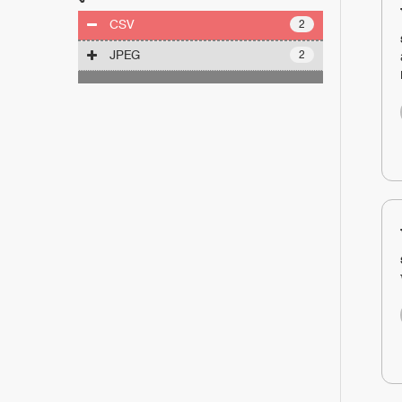
CSV
2
JPEG
2