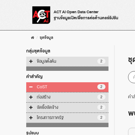
Skip
to
ACT Ai Open Data Center
content
ฐานข้อมูลเปิดเพื่อการต่อต้านคอร์รัปชัน
ชุดข้อมูล
กลุ่มชุดข้อมูล
ชุ
ข้อมูลตั้งต้น
2
คำสำคัญ
CoST
2
คำส
ก่อสร้าง
2
จัดซื้อจัดจ้าง
2
พบ
โครงการภาครัฐ
2
รูปแบบ