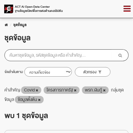
Skip
Togg
ACT Ai Open Data Center
to
ฐานข้อมูลเปิดเพื่อการต่อต้านคอร์รัปชัน
navig
content
ชุดข้อมูล
ชุดข้อมูล
จัดลำดับตาม
ตัวกรอง
คำสำคัญ
Covid
โครงการภาครัฐ
พรก.เงินกู้
กลุ่มชุด
ข้อมูล
ข้อมูลตั้งต้น
พบ 1 ชุดข้อมูล