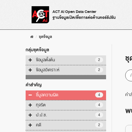
Skip
to
ACT Ai Open Data Center
content
ฐานข้อมูลเปิดเพื่อการต่อต้านคอร์รัปชัน
ชุดข้อมูล
กลุ่มชุดข้อมูล
ชุ
ข้อมูลตั้งต้น
2
ข้อมูลวิเคราะห์
2
คำสำคัญ
คำส
ชี้มูลความผิด
4
ทุจริต
4
พบ
ป.ป.ช.
4
คดี
2