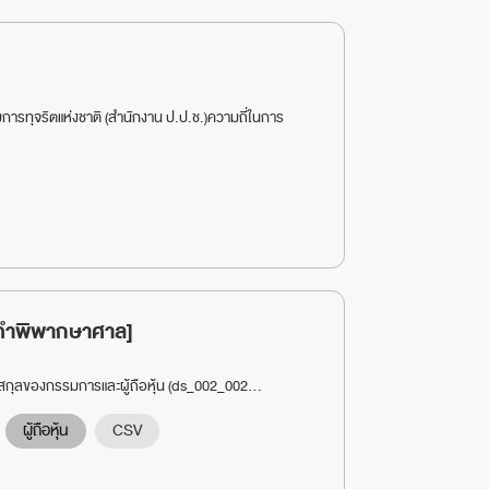
ารทุจริตแห่งชาติ (สำนักงาน ป.ป.ช.)ความถี่ในการ
ล [คำพิพากษาศาล]
นามสกุลของกรรมการและผู้ถือหุ้น (ds_002_002...
ผู้ถือหุ้น
CSV