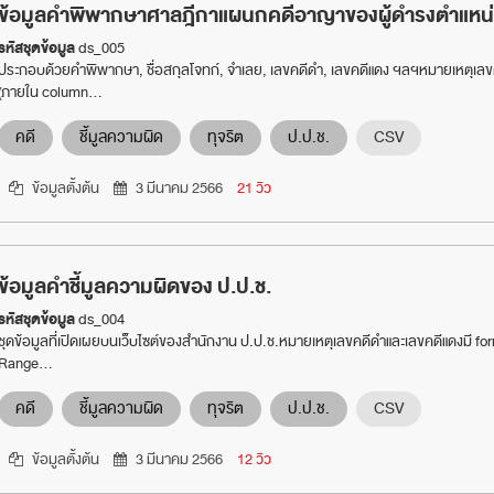
ข้อมูลคำพิพากษาศาลฎีกาแผนกคดีอาญาของผู้ดำรงตำแหน่
รหัสชุดข้อมูล
ds_005
ประกอบด้วยคำพิพากษา, ชื่อสกุลโจทก์, จำเลย, เลขคดีดำ, เลขคดีแดง ฯลฯหมายเหตุเลขค
(ภายใน column...
คดี
ชี้มูลความผิด
ทุจริต
ป.ป.ช.
CSV
ข้อมูลตั้งต้น
3 มีนาคม 2566
21 วิว
ข้อมูลคำชี้มูลความผิดของ ป.ป.ช.
รหัสชุดข้อมูล
ds_004
ชุดข้อมูลที่เปิดเผยบนเว็บไซต์ของสำนักงาน ป.ป.ช.หมายเหตุเลขคดีดำและเลขคดีแดงมี fo
Range...
คดี
ชี้มูลความผิด
ทุจริต
ป.ป.ช.
CSV
ข้อมูลตั้งต้น
3 มีนาคม 2566
12 วิว