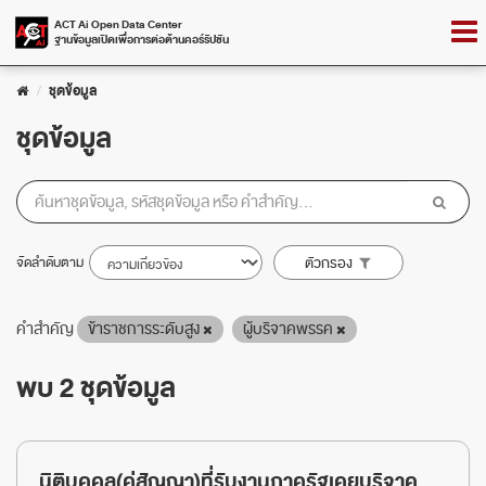
Skip
Togg
ACT Ai Open Data Center
to
ฐานข้อมูลเปิดเพื่อการต่อต้านคอร์รัปชัน
navig
content
ชุดข้อมูล
ชุดข้อมูล
จัดลำดับตาม
ตัวกรอง
คำสำคัญ
ข้าราชการระดับสูง
ผู้บริจาคพรรค
พบ 2 ชุดข้อมูล
นิติบุคคล(คู่สัญญา)ที่รับงานภาครัฐเคยบริจาค