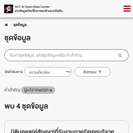
Skip
Togg
ACT Ai Open Data Center
to
ฐานข้อมูลเปิดเพื่อการต่อต้านคอร์รัปชัน
navig
content
ชุดข้อมูล
ชุดข้อมูล
จัดลำดับตาม
ตัวกรอง
คำสำคัญ
ผู้บริจาคพรรค
พบ 4 ชุดข้อมูล
นิติบุคคล(คู่สัญญา)ที่รับงานภาครัฐเคยบริจาค