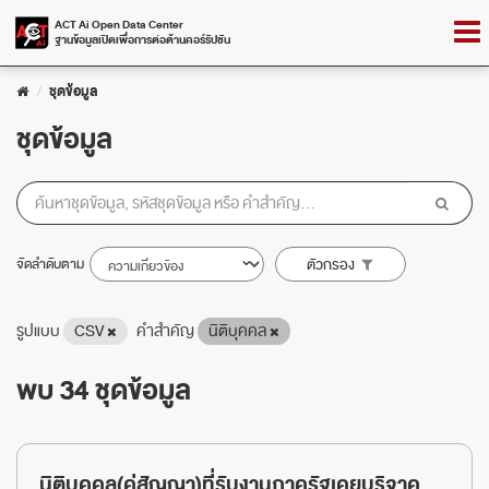
Skip
Togg
ACT Ai Open Data Center
to
ฐานข้อมูลเปิดเพื่อการต่อต้านคอร์รัปชัน
navig
content
ชุดข้อมูล
ชุดข้อมูล
จัดลำดับตาม
ตัวกรอง
รูปแบบ
CSV
คำสำคัญ
นิติบุคคล
พบ 34 ชุดข้อมูล
นิติบุคคล(คู่สัญญา)ที่รับงานภาครัฐเคยบริจาค